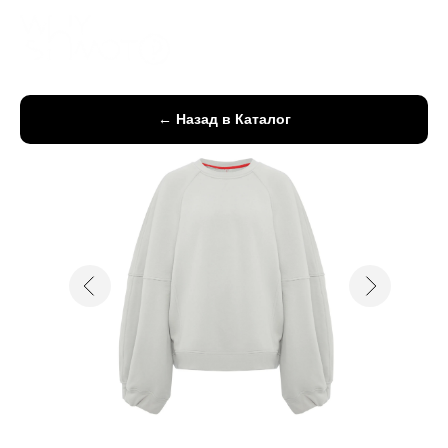
← Назад в Каталог
Свитшот "Сloud"